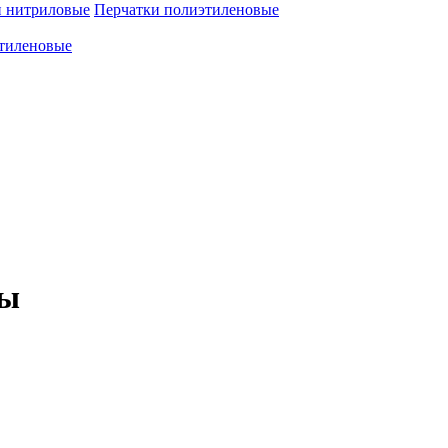
и нитриловые
Перчатки полиэтиленовые
тиленовые
лы