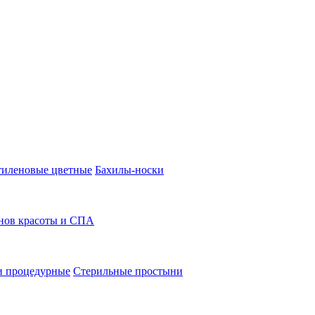
иленовые цветные
Бахилы-носки
нов красоты и СПА
и процедурные
Стерильные простыни