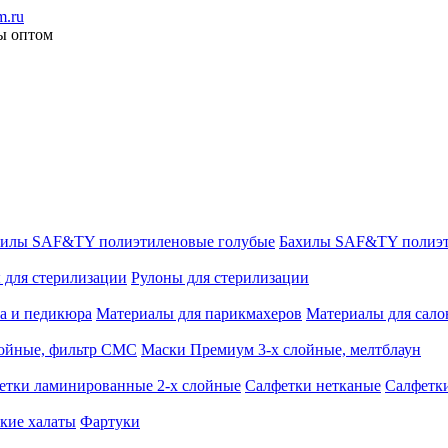
.ru
ы оптом
хилы SAF&TY полиэтиленовые голубые
Бахилы SAF&TY полиэт
 для стерилизации
Рулоны для стерилизации
а и педикюра
Материалы для парикмахеров
Материалы для сало
лойные, фильтр СМС
Маски Премиум 3-х слойные, мелтблаун
етки ламинированные 2-х слойные
Салфетки нетканые
Салфетк
кие халаты
Фартуки