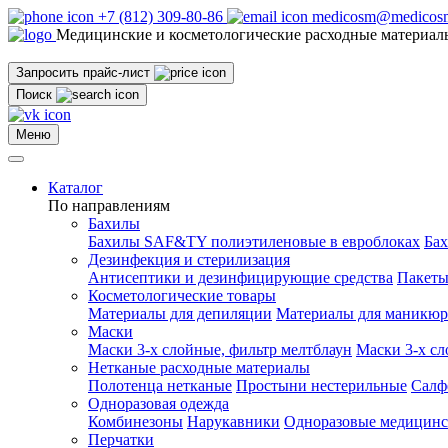
+7 (812) 309-80-86
medicosm@medicosm
Медицинские и косметологические расходные материал
Запросить прайс-лист
Поиск
Меню
Каталог
По направлениям
Бахилы
Бахилы SAF&TY полиэтиленовые в евроблоках
Ба
Дезинфекция и стерилизация
Антисептики и дезинфицирующие средства
Пакеты
Косметологические товары
Материалы для депиляции
Материалы для маникюр
Маски
Маски 3-х слойные, фильтр мелтблаун
Маски 3-х с
Нетканые расходные материалы
Полотенца нетканые
Простыни нестерильные
Салф
Одноразовая одежда
Комбинезоны
Нарукавники
Одноразовые медицинс
Перчатки