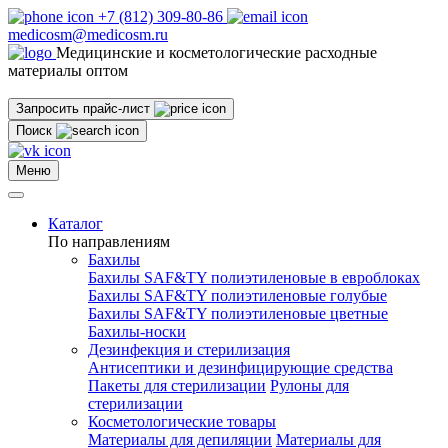
+7 (812) 309-80-86
medicosm@medicosm.ru
Медицинские и косметологические расходные
материалы оптом
Запросить прайс-лист
Поиск
Меню
Каталог
По направлениям
Бахилы
Бахилы SAF&TY полиэтиленовые в евроблоках
Бахилы SAF&TY полиэтиленовые голубые
Бахилы SAF&TY полиэтиленовые цветные
Бахилы-носки
Дезинфекция и стерилизация
Антисептики и дезинфицирующие средства
Пакеты для стерилизации
Рулоны для
стерилизации
Косметологические товары
Материалы для депиляции
Материалы для