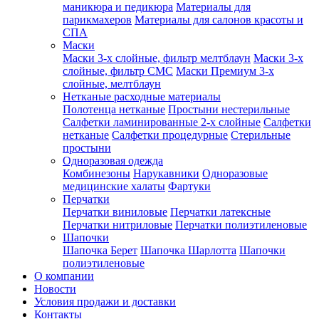
маникюра и педикюра
Материалы для
парикмахеров
Материалы для салонов красоты и
СПА
Маски
Маски 3-х слойные, фильтр мелтблаун
Маски 3-х
слойные, фильтр СМС
Маски Премиум 3-х
слойные, мелтблаун
Нетканые расходные материалы
Полотенца нетканые
Простыни нестерильные
Салфетки ламинированные 2-х слойные
Салфетки
нетканые
Салфетки процедурные
Стерильные
простыни
Одноразовая одежда
Комбинезоны
Нарукавники
Одноразовые
медицинские халаты
Фартуки
Перчатки
Перчатки виниловые
Перчатки латексные
Перчатки нитриловые
Перчатки полиэтиленовые
Шапочки
Шапочка Берет
Шапочка Шарлотта
Шапочки
полиэтиленовые
О компании
Новости
Условия продажи и доставки
Контакты